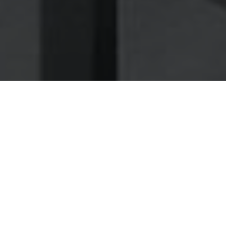
Nettoyage des hottes de cuisine
Nettoyage hotte à Épernay
Épernay 51200 : Dégraissage et
nettoyage hotte de cuisine
Le dégraissage d'hotte par des spécialistes, un
indispensable pour éviter les dangers d'incendies
dans votre restaurant
Évitez d'exposer vos salariés, vos clients, et vous-même à
un incendie dû à la graisse accumulée sur vos hottes,
téléphonez-nous pour vous en débarrasser au plus vite à
Épernay 51.