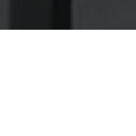
Nettoyage des hottes de cuisine
Nettoyage hotte à Châteaubriant
Châteaubriant 44110 : Dégraissage
et nettoyage hotte de cuisine
Faites-nous confiance pour une maintenance rapide
et soignée de vos installations
À Châteaubriant 44, lorsque vous craignez de perdre du
temps en confiant la maintenance de vos hottes et
ventilation à des spécialistes, alors contactez tout
bonnement notre compagnie.
Nous intervenons également à Couffé, Indre, Pannecé,
Vallet, Casson, Le Landreau, La Meilleraye-de-Bretagne,
Fégréac, Avessac, Bouaye, Oudon, Donges, Mouzillon,