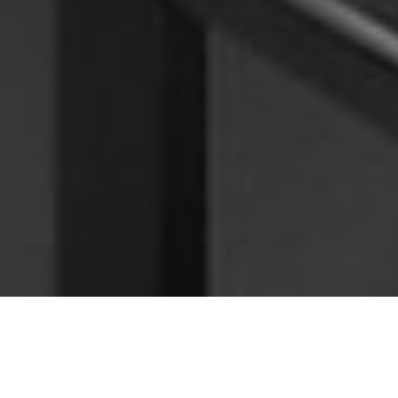
Nettoyage des hottes de cuisine
Nettoyage hotte à Bourg-de-Péage
Bourg-de-Péage 26300 :
Dégraissage et nettoyage hotte de