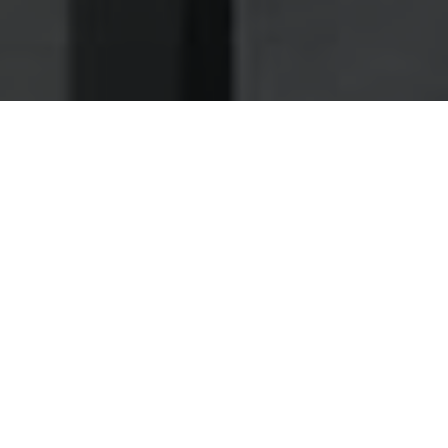
Nettoyage des hottes de cuisine
Nettoyage hotte à Saint-Jean-de-Luz
Saint-Jean-de-Luz 64500 :
Dégraissage et nettoyage hotte de
cuisine
Le dégraissage d'hotte par des techniciens, un
indispensable pour éviter les dangers d'incendies
dans votre bistrot
La sécurité dans votre bistrot passe avant tout par le
service dégraissage d'hotte que les techniciens de notre
société vous offrent.
Nos spécialistes sont à même de désassembler toutes les
pièces de vos hottes, dans le but d'avoir un meilleur accès