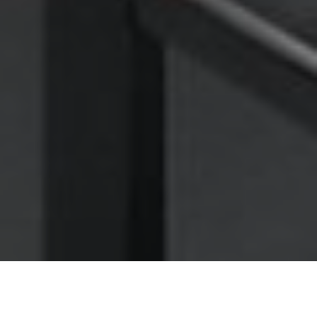
Nettoyage des hottes de cuisine
Nettoyage hotte à Perpignan