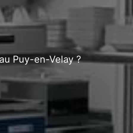
 au Puy-en-Velay ?