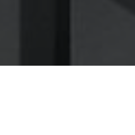
Nettoyage des hottes de cuisine
Nettoyage hotte à Guilherand-Granges
Guilherand-Granges 07500 :
Dégraissage et nettoyage hotte de
cuisine
Comptez sur notre expérience pour vous offrir un
service de maintenance d'hotte soignée et sur mesure
à Guilherand-Granges (07)