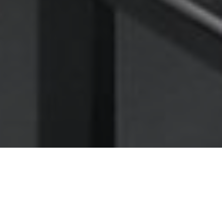
Nettoyage des hottes de cuisine
Nettoyage hotte à Gaillac
Gaillac 81600 : Dégraissage et
nettoyage hotte de cuisine
Comme plusieurs restaurants avant vous, faites-nous