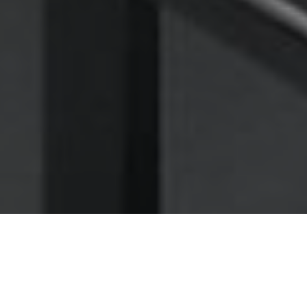
Nettoyage des hottes de cuisine
Nettoyage hotte à Évreux
Évreux 27000 : Dégraissage et
nettoyage hotte de cuisine