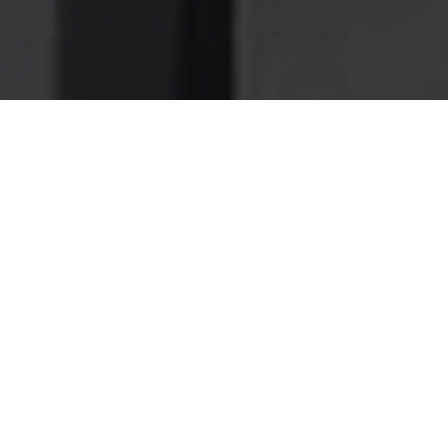
Nettoyage des hottes de cuisine
Nettoyage hotte à Cusset
Cusset 03300 : Dégraissage et
nettoyage hotte de cuisine
Faites-nous confiance pour une maintenance très
rapide et soignée de vos installations
Lorsque vous craignez de perdre du temps en confiant la
maintenance de vos hottes et ventilation à des experts,
alors contactez tout bonnement notre compagnie à Cusset
(03).
Nos spécialistes vous garantissent des opération rapides
et vraiment réalisées, pour vous permettre de disposer au
plus vite de votre environnement de travail.