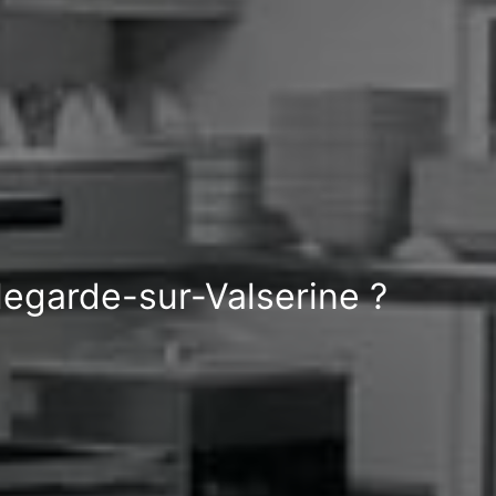
legarde-sur-Valserine ?