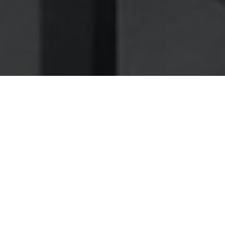
Nettoyage des hottes de cuisine
Nettoyage hotte à Ajaccio
Ajaccio 20000 : Dégraissage et
nettoyage hotte de cuisine
Faites-nous confiance pour une maintenance rapide
et soignée de vos installations à Ajaccio
Nos experts vous garantissent des prestations rapides et
parfaitement réalisées, pour vous donner la possibilité de
disposer au plus vite de votre environnement de travail à
Ajaccio.
Nous intervenons également à Eccica-Suarella, Sari-